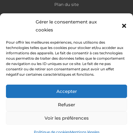
Plan du site
Gérer le consentement aux
cookies
RÉALISATION
Pour offrir les meilleures expériences, nous utilisons des
technologies telles que les cookies pour stocker et/ou accéder aux
informations des appareils. Le fait de consentir à ces technologies
nous permettra de traiter des données telles que le comportement
de navigation ou les ID uniques sur ce site. Le fait de ne pas
consentir ou de retirer son consentement peut avoir un effet
négatif sur certaines caractéristiques et fonctions.
Accepter
Refuser
Les prestations A. Hinault
Voir les préférences
Carreleur à Plaintel
A. Hinault - 2026 - Tous droits réservés
Carreleur à Pléneuf-Val-André
Politique de cookies
Mentions légales