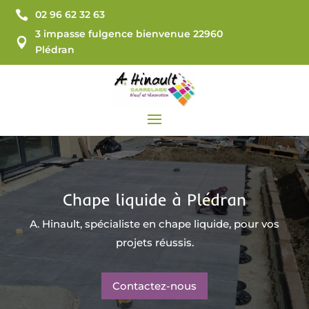

02 96 62 32 63
3 impasse fulgence bienvenue 22960

Plédran
Chape liquide
à Plédran
A. Hinault, spécialiste en chape liquide, pour vos
projets réussis.
Contactez-nous